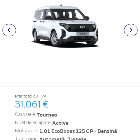
Pret total cu TVA
31.061 €
Tourneo
Caroserie
Active
Nivel de echipare
1.0L EcoBoost 125 CP - Benzină
Motorizare
Automată, 7 viteze
Transmisie