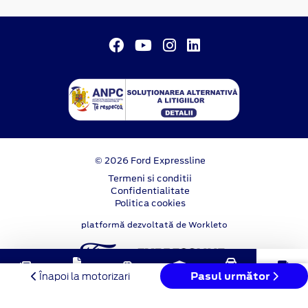
© 2026 Ford Expressline
Termeni si conditii
Confidentialitate
Politica cookies
platformă dezvoltată de Workleto
Solicitare
Programare
Pasul următor
Noutăți
Înapoi la motorizari
Test Drive
Stoc online
Contact
oferta
service