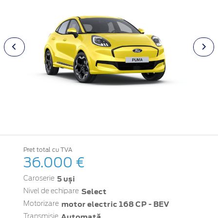
Pret total cu TVA
36.000 €
5 uși
Caroserie
Select
Nivel de echipare
motor electric 168 CP - BEV
Motorizare
Automată
Transmisie