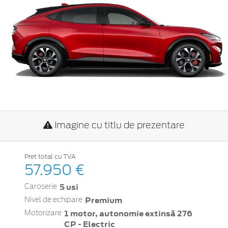
Imagine cu titlu de prezentare
Pret total cu TVA
57.950 €
5 usi
Caroserie
Premium
Nivel de echipare
1 motor, autonomie extinsă 276
Motorizare
CP - Electric