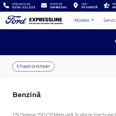
APELEAZA-NE
SCRIE-NE
VEZI
RE
0256-221.523
UN MESAJ
PE HARTĂ
N
Modele
Servic
Înapoi la echipări
Benzină
1.5l Dragon 150 CP Manuală, 6 viteze tracțiune 