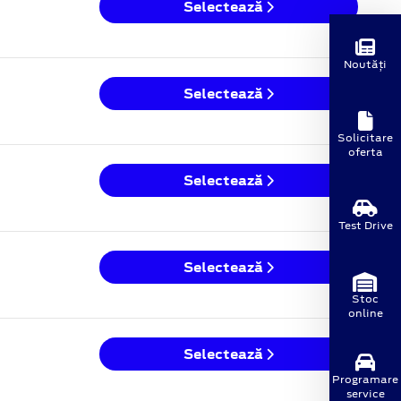
Selectează
Noutăți
Selectează
Solicitare
oferta
Selectează
Test Drive
Selectează
Stoc
online
Selectează
Programare
service