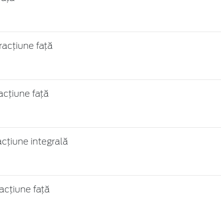
racțiune față
cțiune față
cțiune integrală
acțiune față