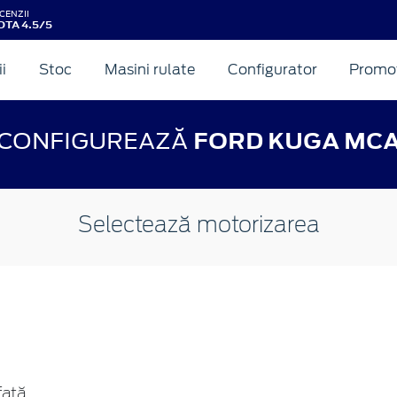
CENZII
OTA 4.5/5
ii
Stoc
Masini rulate
Configurator
Promot
CONFIGUREAZĂ
FORD KUGA MC
Selectează motorizarea
față