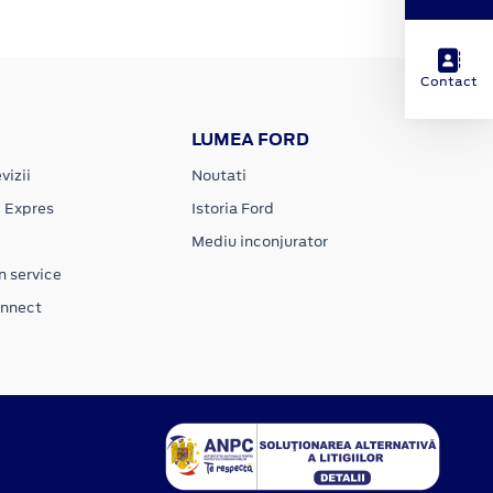
Contact
LUMEA FORD
vizii
Noutati
e Expres
Istoria Ford
Mediu inconjurator
n service
onnect