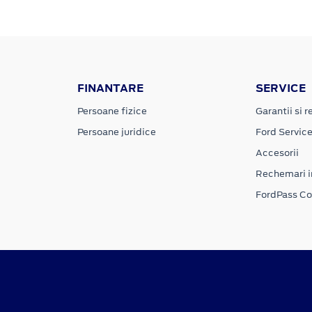
FINANTARE
SERVICE
Persoane fizice
Garantii si re
Persoane juridice
Ford Servic
Accesorii
Rechemari i
FordPass C