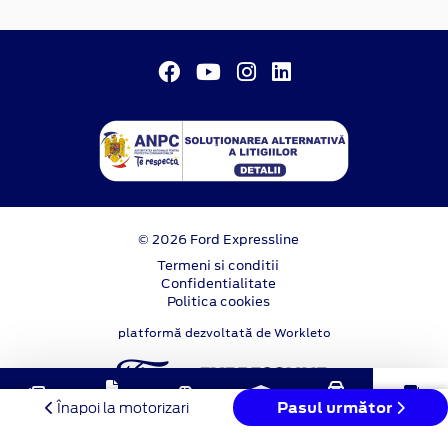
© 2026 Ford Expressline
Termeni si conditii
Confidentialitate
Politica cookies
platformă dezvoltată de Workleto
Solicitare
Programare
Pasul următor
Noutăți
Înapoi la motorizari
Test Drive
Stoc online
Contact
oferta
service