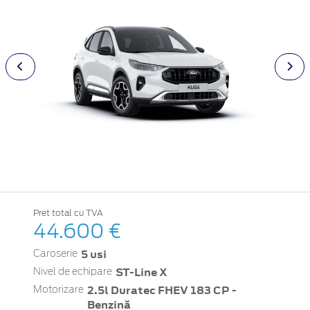
Pret total cu TVA
44.600 €
5 usi
Caroserie
ST-Line X
Nivel de echipare
2.5l Duratec FHEV 183 CP -
Motorizare
Benzină