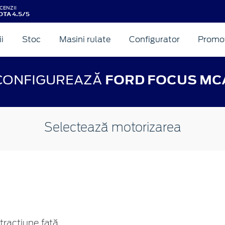
CENZII
OTA 4.5/5
ii
Stoc
Masini rulate
Configurator
Promot
CONFIGUREAZĂ
FORD FOCUS MC
Selectează motorizarea
tracțiune față