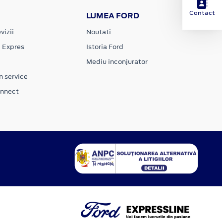
Contact
LUMEA FORD
vizii
Noutati
e Expres
Istoria Ford
Mediu inconjurator
n service
onnect