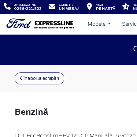
APELEAZA-NE
SCRIE-NE
VEZI
RE
0256-221.523
UN MESAJ
PE HARTĂ
N
Modele
Servic
Înapoi la echipări
Benzină
1.0T EcoBoost mHEV 125 CP Manuală, 6 viteze 