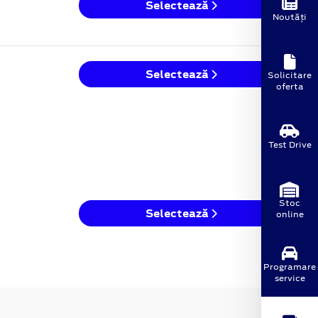
Selectează
Noutăți
Selectează
Solicitare
oferta
Test Drive
Stoc
Selectează
online
Programare
service