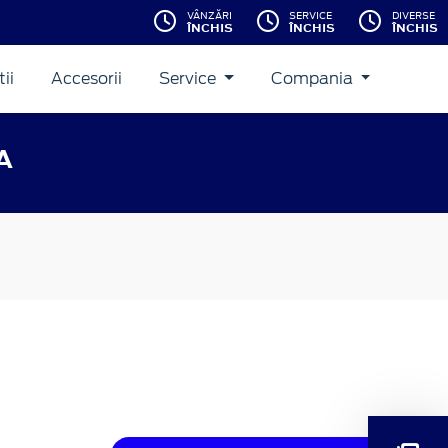
VÂNZĂRI
SERVICE
DIVERSE
ÎNCHIS
ÎNCHIS
ÎNCHIS
ii
Accesorii
Service
Compania
A