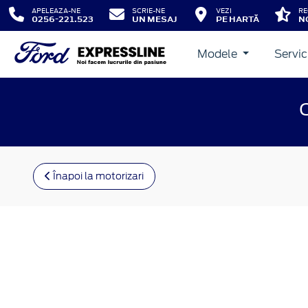
APELEAZA-NE
SCRIE-NE
VEZI
RE
0256-221.523
UN MESAJ
PE HARTĂ
N
Modele
Servic
Înapoi la motorizari