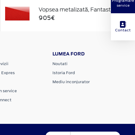
Programare
service
Vopsea metalizată, Fantastic Red
905€
Contact
LUMEA FORD
vizii
Noutati
e Expres
Istoria Ford
Mediu inconjurator
n service
onnect