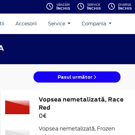
VÂNZĂRI
SERVICE
DIVERSE
ÎNCHIS
ÎNCHIS
ÎNCHIS
ii
Accesorii
Service
Compania
A
Pasul următor
Vopsea nemetalizată, Race
Red
0€
Vopsea nemetalizată, Frozen