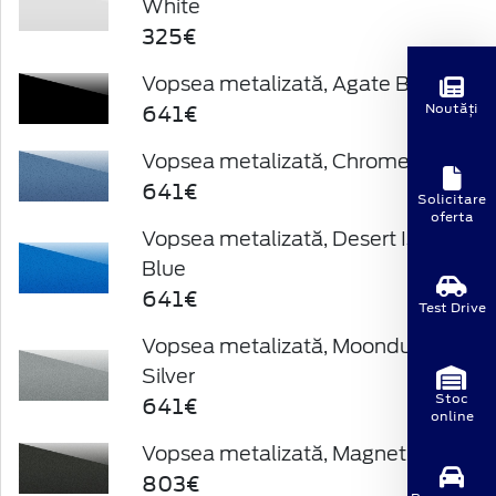
White
325€
Vopsea metalizată, Agate Black
641€
Noutăți
Vopsea metalizată, Chrome Blue
641€
Solicitare
oferta
Vopsea metalizată, Desert Island
Blue
641€
Test Drive
Vopsea metalizată, Moondust
Silver
Stoc
641€
online
Vopsea metalizată, Magnetic
803€