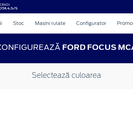
CENZII
OTA 4.5/5
ii
Stoc
Masini rulate
Configurator
Promot
CONFIGUREAZĂ
FORD FOCUS MC
Selectează culoarea