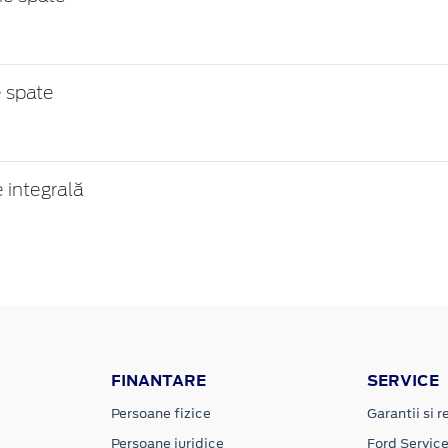
 spate
 integrală
FINANTARE
SERVICE
Persoane fizice
Garantii si re
Persoane juridice
Ford Servic