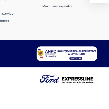
Mediu inconjurator
n service
onnect