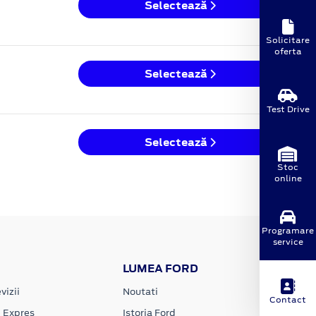
Selectează
Solicitare
oferta
Selectează
Test Drive
Selectează
Stoc
online
Programare
service
LUMEA FORD
vizii
Noutati
Contact
e Expres
Istoria Ford