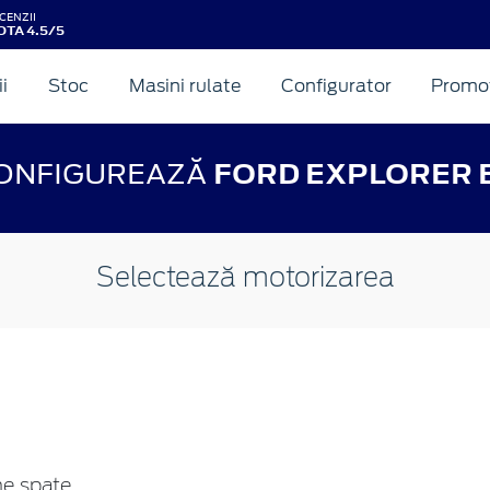
CENZII
OTA 4.5/5
ii
Stoc
Masini rulate
Configurator
Promot
ONFIGUREAZĂ
FORD EXPLORER 
Selectează motorizarea
ne spate