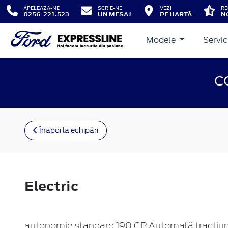
APELEAZA-NE
SCRIE-NE
VEZI
RE
0256-221.523
UN MESAJ
PE HARTĂ
N
Modele
Servic
C
Înapoi la echipări
Electric
autonomie standard 190 CP Automată tracțiu