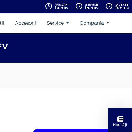
VÂNZĂRI
SERVICE
DIVERSE
ÎNCHIS
ÎNCHIS
ÎNCHIS
ii
Accesorii
Service
Compania
EV
Noutăți