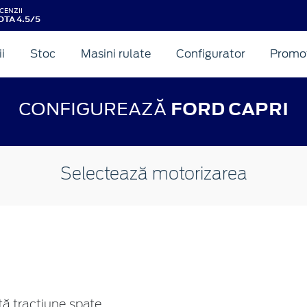
CENZII
OTA 4.5/5
ii
Stoc
Masini rulate
Configurator
Promot
CONFIGUREAZĂ
FORD CAPRI
Selectează motorizarea
ă tracțiune spate