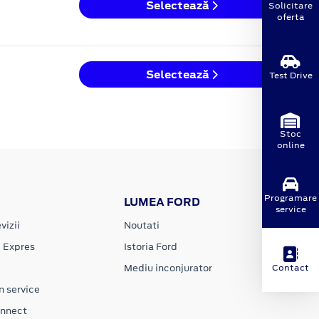
Selectează
Solicitare
oferta
Selectează
Test Drive
Stoc
online
Programare
LUMEA FORD
service
vizii
Noutati
e Expres
Istoria Ford
Mediu inconjurator
Contact
n service
onnect