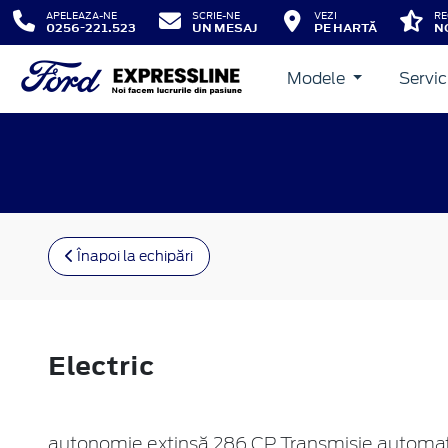
APELEAZA-NE
SCRIE-NE
VEZI
RE
0256-221.523
UN MESAJ
PE HARTĂ
N
Modele
Servic
Înapoi la echipări
Electric
autonomie extinsă 286 CP Transmisie automat