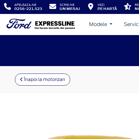
APELEAZA-NE
SCRIE-NE
VEZI
RE
0256-221.523
UN MESAJ
PE HARTĂ
N
Modele
Servic
Înapoi la motorizari