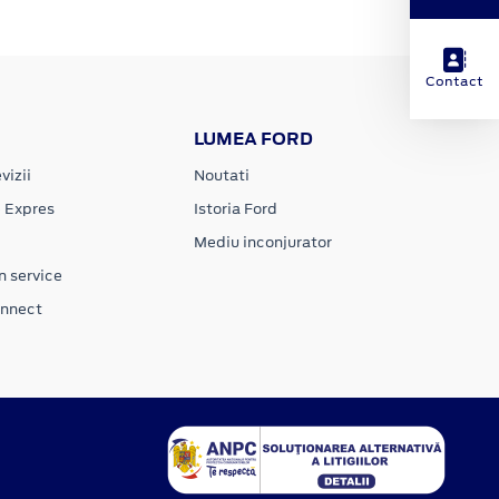
Contact
LUMEA FORD
vizii
Noutati
e Expres
Istoria Ford
Mediu inconjurator
n service
onnect