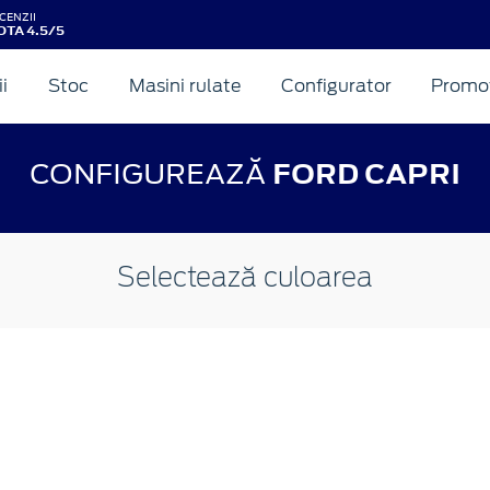
CENZII
OTA 4.5/5
ii
Stoc
Masini rulate
Configurator
Promot
CONFIGUREAZĂ
FORD CAPRI
Selectează culoarea