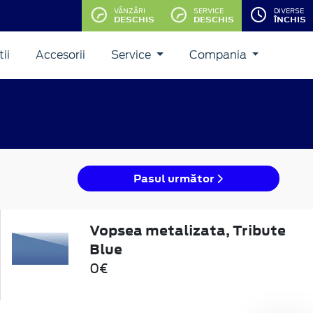
VÂNZĂRI
SERVICE
DIVERSE
DESCHIS
DESCHIS
ÎNCHIS
ii
Accesorii
Service
Compania
Pasul următor
Vopsea metalizata, Tribute
Blue
0€