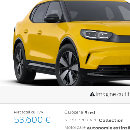
Imagine cu ti
5 usi
Pret total cu TVA
Caroserie
53.600 €
Collection
Nivel de echipare
autonomie extinsă 
Motorizare