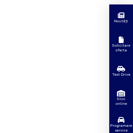
Noutăți
Solicitare
oferta
Test Drive
Stoc
online
Programare
service