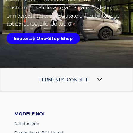
avansată cu stilul și cu utilitatea, serviciul
nostru unic vă oferă o gamă care se distinge
prin versatilitate, durabilitate și flexibilitate pe
tot parcursul zilei de lucru.
Explorați One-Stop Shop
TERMENI SI CONDITII
MODELE NOI
Autoturisme
Comerciale & Pick Up-uri