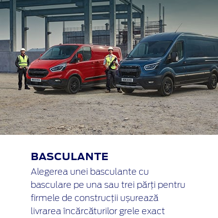
BASCULANTE
Alegerea unei basculante cu
basculare pe una sau trei părți pentru
firmele de construcții ușurează
livrarea încărcăturilor grele exact