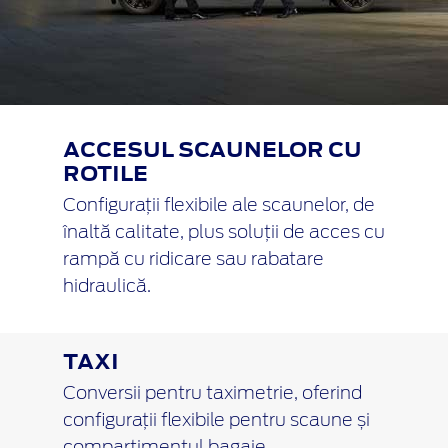
ACCESUL SCAUNELOR CU
ROTILE
Configurații flexibile ale scaunelor, de
înaltă calitate, plus soluții de acces cu
rampă cu ridicare sau rabatare
hidraulică.
TAXI
Conversii pentru taximetrie, oferind
configurații flexibile pentru scaune și
compartimentul bagaje.