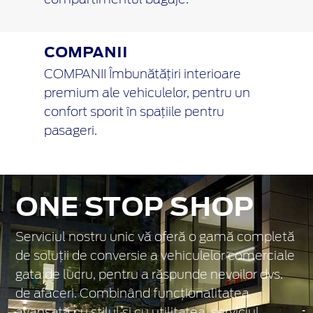
COMPANII
COMPANII Îmbunătățiri interioare
premium ale vehiculelor, pentru un
confort sporit în spațiile pentru
pasageri.
ONE STOP SHOP
Serviciul nostru unic vă oferă o gamă completă
de soluții de conversie a vehiculelor comerciale
gata de lucru, pentru a răspunde nevoilor dvs.
de afaceri. Combinând funcționalitatea